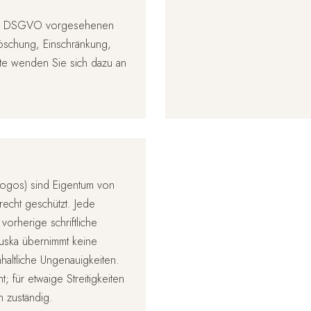
5–22 DSGVO vorgesehenen
Löschung, Einschränkung,
tte wenden Sie sich dazu an
, Logos) sind Eigentum von
echt geschützt. Jede
vorherige schriftliche
ruska übernimmt keine
haltliche Ungenauigkeiten.
; für etwaige Streitigkeiten
n zuständig.