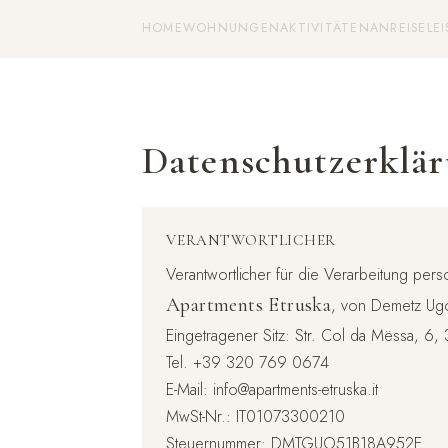
HOME
WOHNUNGEN
AKTIVITÄTEN
ANREISE
LE
Datenschutzerklä
VERANTWORTLICHER
Verantwortlicher für die Verarbeitung pe
Apartments Etruska
, von Demetz Ug
Eingetragener Sitz: Str. Col da Mëssa, 6, 3
Tel.
+39 320 769 0674
E-Mail:
info@apartments-etruska.it
MwSt-Nr.: IT01073300210
Steuernummer: DMTGUO51B18A952E